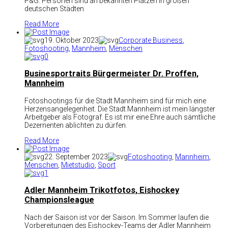
P&G. Personen sind an bekannten Plätzen in großen
deutschen Städten
Read More
19. Oktober 2023
Corporate Business
,
Fotoshooting
,
Mannheim
,
Menschen
0
Businesportraits Bürgermeister Dr. Proffen,
Mannheim
Fotoshootings für die Stadt Mannheim sind für mich eine
Herzensangelegenheit. Die Stadt Mannheim ist mein längster
Arbeitgeber als Fotograf. Es ist mir eine Ehre auch sämtliche
Dezernenten ablichten zu dürfen.
Read More
22. September 2023
Fotoshooting
,
Mannheim
,
Menschen
,
Mietstudio
,
Sport
1
Adler Mannheim Trikotfotos, Eishockey
Championsleague
Nach der Saison ist vor der Saison. Im Sommer laufen die
Vorbereitungen des Eishockey-Teams der Adler Mannheim