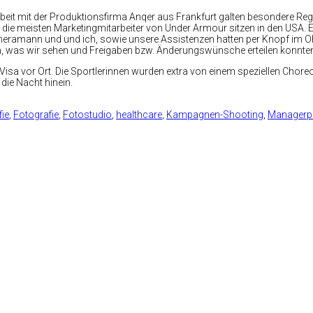
eit mit der Produktionsfirma Anqer aus Frankfurt galten besondere Re
, die meisten Marketingmitarbeiter von Under Armour sitzen in den U
e. Kameramann und und ich, sowie unsere Assistenzen hatten per Knopf 
, was wir sehen und Freigaben bzw. Änderungswünsche erteilen konnte
sa vor Ort. Die Sportlerinnen wurden extra von einem speziellen Choreo
ie Nacht hinein.
ie
,
Fotografie
,
Fotostudio
,
healthcare
,
Kampagnen-Shooting
,
Managerpo