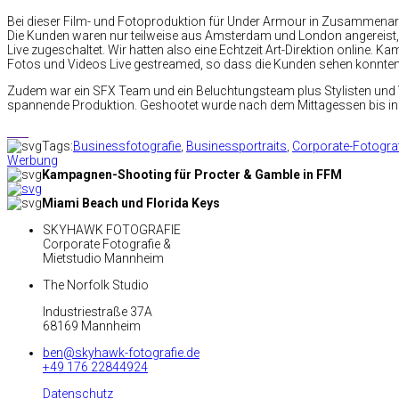
Bei dieser Film- und Fotoproduktion für Under Armour in Zusammenarb
Die Kunden waren nur teilweise aus Amsterdam und London angereist
Live zugeschaltet. Wir hatten also eine Echtzeit Art-Direktion onlin
Fotos und Videos Live gestreamed, so dass die Kunden sehen konnten
Zudem war ein SFX Team und ein Beluchtungsteam plus Stylisten und Vi
spannende Produktion. Geshootet wurde nach dem Mittagessen bis in d
Tags:
Businessfotografie
,
Businessportraits
,
Corporate-Fotograf
Werbung
Kampagnen-Shooting für Procter & Gamble in FFM
Miami Beach und Florida Keys
SKYHAWK FOTOGRAFIE
Corporate Fotografie &
Mietstudio Mannheim
The Norfolk Studio
Industriestraße 37A
68169 Mannheim
ben@skyhawk-fotografie.de
+49 176 22844924
Datenschutz