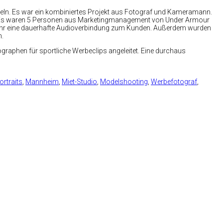
geln. Es war ein kombiniertes Projekt aus Fotograf und Kameramann.
SA. Es waren 5 Personen aus Marketingmanagement von Under Armour
im Ohr eine dauerhafte Audioverbindung zum Kunden. Außerdem wurden
n.
graphen für sportliche Werbeclips angeleitet. Eine durchaus
rtraits
,
Mannheim
,
Miet-Studio
,
Modelshooting
,
Werbefotograf
,